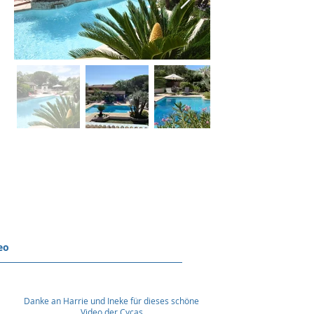
eo
Danke an Harrie und Ineke für dieses schöne
Video der Cycas